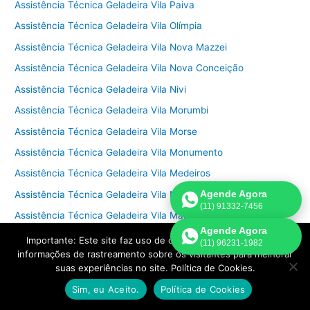
Assistência Técnica Geladeira Vila Paiva
Assistência Técnica Geladeira Vila Olímpia
Assistência Técnica Geladeira Vila Nova Mazzei
Assistência Técnica Geladeira Vila Nova Conceição
Assistência Técnica Geladeira Vila Nivi
Assistência Técnica Geladeira Vila Morumbi
Assistência Técnica Geladeira Vila Morse
Assistência Técnica Geladeira Vila Monumento
Assistência Técnica Geladeira Vila Medeiros
Agende Agora
Assistência Técnica Geladeira Vila Mazzei
(11) 91332-7456
Assistência Técnica Geladeira Vila Mascote
Agende Agora
Assistência Técnica Geladeira Vila Marina
Importante: Este site faz uso de cookies que podem conter
(11) 96231-1982
informações de rastreamento sobre os visitantes para melhorar
Assistência Técnica Geladeira Vila Marilena
suas experiências no site. Política de Cookies.
Assistência Técnica Geladeira Vila Marieta
Sim, eu Aceito.
Política de Cookies
Assistência Técnica Geladeira Vila Mariana