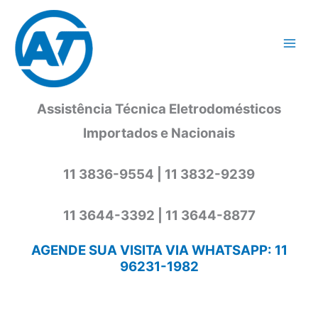
Ir
para
o
conteúdo
Assistência Técnica Eletrodomésticos
Importados e Nacionais
11 3836-9554 | 11 3832-9239
11 3644-3392 | 11 3644-8877
AGENDE SUA VISITA VIA WHATSAPP: 11
96231-1982